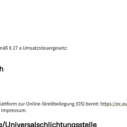
äß § 27 a Umsatzsteuergesetz:
ch
attform zur Online-Streitbeilegung (OS) bereit:
https://ec.
m Impressum.
g/Universal­schlichtungs­stelle