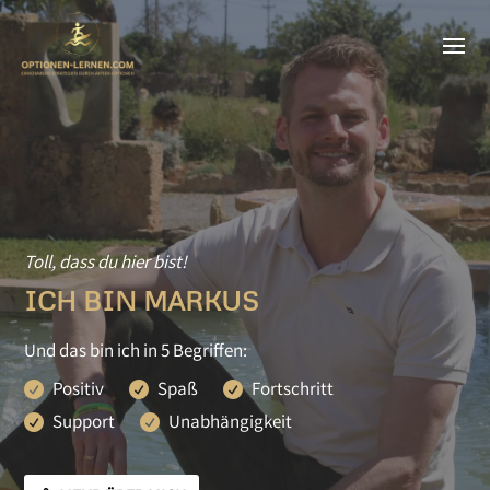
Toll, dass du hier bist!
ICH BIN MARKUS
Und das bin ich in 5 Begriffen:
Positiv
Spaß
Fortschritt
Support
Unabhängigkeit