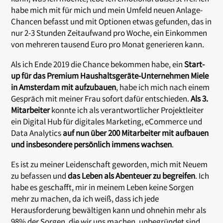
habe mich mit für mich und mein Umfeld neuen Anlage-
Chancen befasst und mit Optionen etwas gefunden, das in
nur 2-3 Stunden Zeitaufwand pro Woche, ein Einkommen
von mehreren tausend Euro pro Monat generieren kann.
Als ich Ende 2019 die Chance bekommen habe, ein
Start-
up für das Premium Haushaltsgeräte-Unternehmen Miele
in Amsterdam mit aufzubauen
, habe ich mich nach einem
Gespräch mit meiner Frau sofort dafür entschieden.
Als 3.
Mitarbeiter
konnte ich als verantwortlicher Projektleiter
ein Digital Hub für digitales Marketing, eCommerce und
Data Analytics
auf nun über 200 Mitarbeiter mit aufbauen
und insbesondere persönlich immens wachsen
.
Es ist zu meiner Leidenschaft geworden, mich mit Neuem
zu befassen und
das Leben als Abenteuer zu begreifen
. Ich
habe es geschafft, mir in meinem Leben keine Sorgen
mehr zu machen, da ich weiß, dass ich jede
Herausforderung bewältigen kann und ohnehin mehr als
98% der Sorgen, die wir uns machen, unbegründet sind,