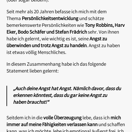
(oder sogar beidem).
Seit mehr als 20 Jahren befasse ich mich mit dem
Thema
Persönlichkeitsentwicklung
und schätze
bemerkenswerte Persönlichkeiten wie
Tony Robbins, Harv
Eker, Bodo Schäfer und Stefan Frädrich
sehr. Von ihnen
habe ich gelernt, wie wichtig es ist, seine
Angst zu
überwinden und trotz Angst zu handeln
. Angst zu haben
ist etwas völlig Menschliches.
In diesem Zusammenhang habe ich das folgende
Statement lieben gelernt:
„Auch deine Angst hat Angst. Nämlich davor, dass du
erkennen könntest, dass du gar keine Angst zu
haben brauchst!“
Seitdem ich in die
volle Überzeugung
lebe, dass ich
mich
immer auf meine Fähigkeiten verlassen kann
und schaffen
kann, was ich möchte, lebe ich emotional äußerst frei. Ich