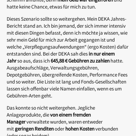
schlimm anfühlte, denn
mein Geld war eingefroren
und
hatte keine Chance, etwas für mich zu tun.
Dieses Szenario sollte so weitergehen. Mein DEKA Jahres-
Bericht stand an. Ich bin jemand, der sich immer intensiv
mit diesen Dingen befasst, denn ich möchte ja wissen, wie
sehr mein Geld für mich zur Arbeit gegangen ist und
welche „Verpflegungsaufwendungen“ (ergo Kosten) dafür
entstanden sind. Bei der DEKA sah dies
in nur einem
Jahr
so aus, dass ich
645,88 € Gebühren zu zahlen
hatte.
Ausgabeaufschläge, Verwaltungsgebühren,
Depotgebühren, übergreifende Kosten, Performance Fees
und so weiter. Die Liste ist lang und Fonds-Gesellschaften
lassen sich offenbar viele Namen einfallen, wenn es um
Gebühren-Arten geht.
Das konnte so nicht weitergehen. Jegliche
Anlageprodukte, die
von einem fremden
Manager
verwaltete wurden, waren entweder
mit
geringen Renditen
oder
hohen Kosten
verbunden