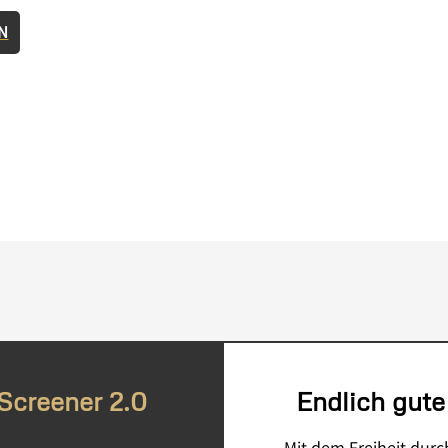
N
 Screener 2.0
Endlich gute