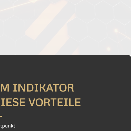
EM INDIKATOR
IESE VORTEILE
itpunkt