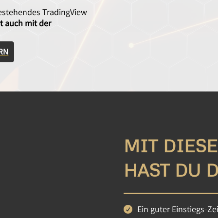
bestehendes TradingView
rt auch mit der
ERN
MIT DIES
HAST DU D
Ein guter Einstiegs-Ze