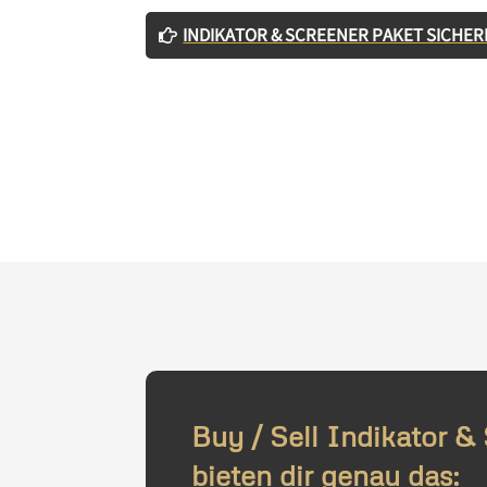
INDIKATOR & SCREENER PAKET SICHER
Buy / Sell Indikator &
bieten dir genau das: