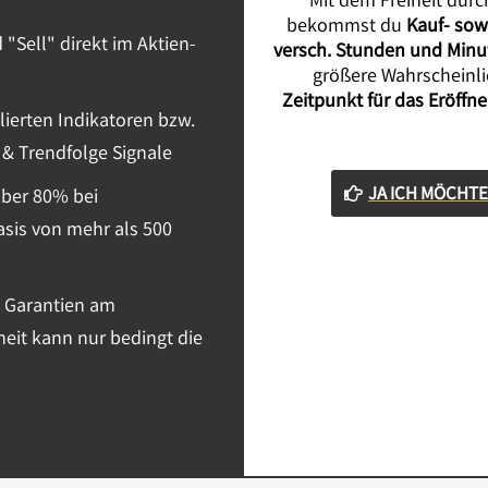
Mit dem Freiheit durc
bekommst du
Kauf- sow
"Sell" direkt im Aktien-
versch. Stunden und Minu
größere Wahrscheinl
Zeitpunkt für das Eröffn
ierten Indikatoren bzw.
 & Trendfolge Signale
JA ICH MÖCHTE
über 80% bei
asis von mehr als 500
e Garantien am
eit kann nur bedingt die