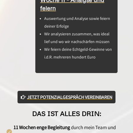
feiern
Auswertung und Analyse sowie feiern
deiner Erfolge
Wir analysieren zusammen, was ideal
lief und wo wir nachschärfen müssen
Wir feiern deine Echtgeld-Gewinne von
i.d.R. mehreren hundert Euro
JETZT POTENZIALGESPRÄCH VEREINBAREN
DAS IST ALLES DRIN:
11 Wochen enge Begleitung
durch mein Team und