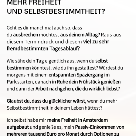
MEHR FREIHEIT
UND SELBSTBESTIMMTHEIT?
Geht es dir manchmal auch so, dass
Raus aus
du
ausbrechen
möchtest
aus deinem Alltag?
diesem Termindruck und diesem
viel zu sehr
fremdbestimmten Tagesablauf?
Wie sähe dein Tag eigentlich aus, wenn du
selbst
bestimmen
könntest, wie du ihn gestaltest? Würdest du
morgens mit einem
entspannten Spaziergang im
Park
starten, danach
in Ruhe dein Frühstück genießen
und dann der
Arbeit nachgehen, die du wirklich liebst
?
Glaubst du, dass du glücklicher wärst
, wenn du mehr
Selbstbestimmtheit in deinem Leben hättest?
Ich selbst habe mir
meine Freiheit in Amsterdam
aufgebaut
und genieße es, mein
Passiv-Einkommen von
mehreren tausend Euro pro Monat durch Optionen zu