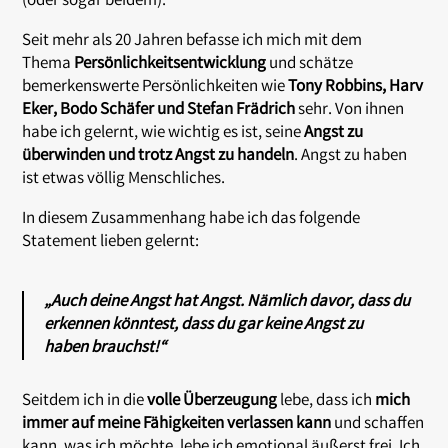
(oder sogar beidem).
Seit mehr als 20 Jahren befasse ich mich mit dem
Thema
Persönlichkeitsentwicklung
und schätze
bemerkenswerte Persönlichkeiten wie
Tony Robbins, Harv
Eker, Bodo Schäfer und Stefan Frädrich
sehr. Von ihnen
habe ich gelernt, wie wichtig es ist, seine
Angst zu
überwinden und trotz Angst zu handeln
. Angst zu haben
ist etwas völlig Menschliches.
In diesem Zusammenhang habe ich das folgende
Statement lieben gelernt:
„Auch deine Angst hat Angst. Nämlich davor, dass du
erkennen könntest, dass du gar keine Angst zu
haben brauchst!“
Seitdem ich in die
volle Überzeugung
lebe, dass ich
mich
immer auf meine Fähigkeiten verlassen kann
und schaffen
kann, was ich möchte, lebe ich emotional äußerst frei. Ich