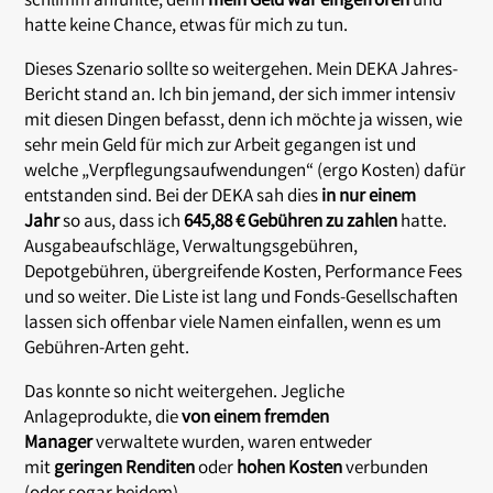
schlimm anfühlte, denn
mein Geld war eingefroren
und
hatte keine Chance, etwas für mich zu tun.
Dieses Szenario sollte so weitergehen. Mein DEKA Jahres-
Bericht stand an. Ich bin jemand, der sich immer intensiv
mit diesen Dingen befasst, denn ich möchte ja wissen, wie
sehr mein Geld für mich zur Arbeit gegangen ist und
welche „Verpflegungsaufwendungen“ (ergo Kosten) dafür
entstanden sind. Bei der DEKA sah dies
in nur einem
Jahr
so aus, dass ich
645,88 € Gebühren zu zahlen
hatte.
Ausgabeaufschläge, Verwaltungsgebühren,
Depotgebühren, übergreifende Kosten, Performance Fees
und so weiter. Die Liste ist lang und Fonds-Gesellschaften
lassen sich offenbar viele Namen einfallen, wenn es um
Gebühren-Arten geht.
Das konnte so nicht weitergehen. Jegliche
Anlageprodukte, die
von einem fremden
Manager
verwaltete wurden, waren entweder
mit
geringen Renditen
oder
hohen Kosten
verbunden