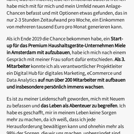
habe mich mit für mich und mein Umfeld neuen Anlage-
Chancen befasst und mit Optionen etwas gefunden, das in
nur 2-3 Stunden Zeitaufwand pro Woche, ein Einkommen
von mehreren tausend Euro pro Monat generieren kann.
Als ich Ende 2019 die Chance bekommen habe, ein
Start-
up für das Premium Haushaltsgeräte-Unternehmen Miele
in Amsterdam mit aufzubauen
, habe ich mich nach einem
Gespräch mit meiner Frau sofort dafür entschieden.
Als 3.
Mitarbeiter
konnte ich als verantwortlicher Projektleiter
ein Digital Hub für digitales Marketing, eCommerce und
Data Analytics
auf nun über 200 Mitarbeiter mit aufbauen
und insbesondere persönlich immens wachsen
.
Es ist zu meiner Leidenschaft geworden, mich mit Neuem
zu befassen und
das Leben als Abenteuer zu begreifen
. Ich
habe es geschafft, mir in meinem Leben keine Sorgen
mehr zu machen, da ich weiß, dass ich jede
Herausforderung bewältigen kann und ohnehin mehr als
98% der Sorgen, die wir uns machen, unbegründet sind,